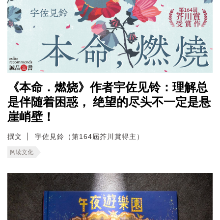
《本命．燃烧》作者宇佐见铃：理解总
是伴随着困惑， 绝望的尽头不一定是悬
崖峭壁！
撰文
宇佐見鈴（第164屆芥川賞得主）
阅读文化