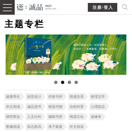
注册/登入
主题专栏
健康养生
创意设计
作家书评
情感关系
推理文学
华文阅读
诚品选书
精选书摘
自然科普
心理励志
财经商业
人文社科
编辑书房
阅读文化
迷繪本
图像阅读
杂志新讯
亲子家庭
外文阅读