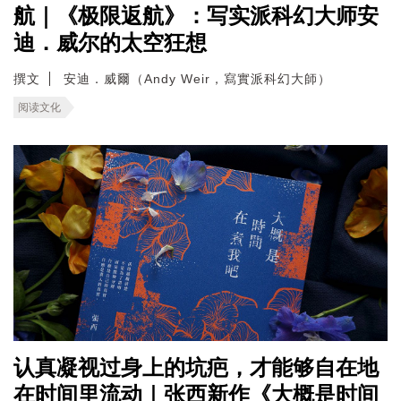
航｜《极限返航》：写实派科幻大师安
迪．威尔的太空狂想
撰文
安迪．威爾（Andy Weir，寫實派科幻大師）
阅读文化
认真凝视过身上的坑疤，才能够自在地
在时间里流动｜张西新作《大概是时间