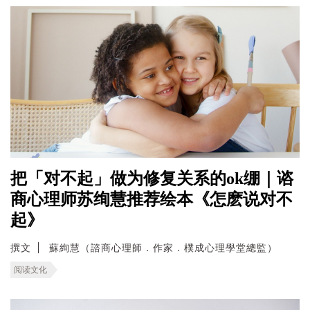
把「对不起」做为修复关系的ok绷｜谘
商心理师苏绚慧推荐绘本《怎麽说对不
起》
撰文
蘇絢慧（諮商心理師．作家．樸成心理學堂總監）
阅读文化