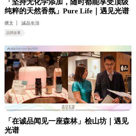
「坚持无化学添加，随时都能享受顶级
纯粹的天然香氛」Pure Life｜遇见光谱
撰文
誠品生活
品牌故事
「在诚品闻见一座森林」桧山坊｜遇见
光谱