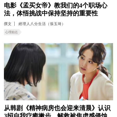
电影《孟买女帝》教我们的4个职场心
法，体悟挑战中保持坚持的重要性
撰文
經理人八分生活（張玉琦）
心理励志
从韩剧《精神病房也会迎来清晨》认识
3招自我疗癒撇步，解救被焦虑感侵蚀