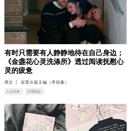
有时只需要有人静静地待在自己身边；
《金盏花心灵洗涤所》透过阅读抚慰心
灵的疲惫
撰文
寂寞出版主編（李宛蓁）
人文社科
心理励志