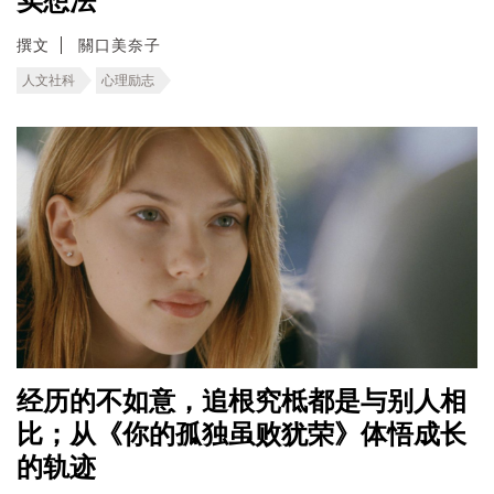
实想法
撰文
關口美奈子
人文社科
心理励志
经历的不如意，追根究柢都是与别人相
比；从《你的孤独虽败犹荣》体悟成长
的轨迹