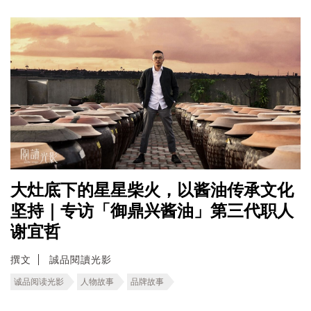
大灶底下的星星柴火，以酱油传承文化
坚持｜专访「御鼎兴酱油」第三代职人
谢宜哲
撰文
誠品閱讀光影
诚品阅读光影
人物故事
品牌故事