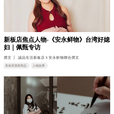
新板店焦点人物-《安永鲜物》台湾好媳
妇｜佩甄专访
撰文
誠品生活新板店Ｘ安永鮮物聯合撰文
美食茶酒类商品
人物故事