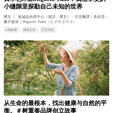
小缝隙里探勘自己未知的世界
撰文
迷誠品內容中心（採訪、撰文）・日文翻譯｜吳欣芸・
圖片提供｜Higuchi Yuko（ヒグチユウコ）
人物故事
阅读文化
艺文活动
从生命的最根本，找出健康与自然的平
衡。＃树重奏品牌创立故事