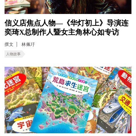
信义店焦点人物—《华灯初上》导演连
奕琦X总制作人暨女主角林心如专访
撰文
林佩玗
人物故事