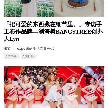
「把可爱的东西藏在细节里。」专访手
工布作品牌—浏海树BANGSTREE创办
人Lyn
撰文
expo誠品生活文創平台
人物故事
人文社科