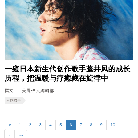
一窥日本新生代创作歌手藤井风的成长
历程，把温暖与疗癒藏在旋律中
撰文
美麗佳人編輯部
人物故事
«
1
2
3
4
5
6
7
8
9
10
…
»
»»