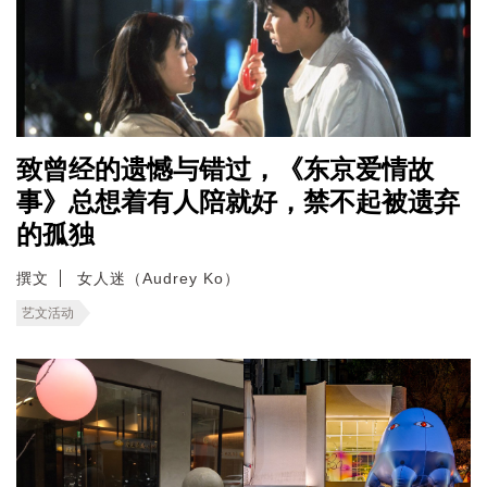
致曾经的遗憾与错过，《东京爱情故
事》总想着有人陪就好，禁不起被遗弃
的孤独
撰文
女人迷（Audrey Ko）
艺文活动