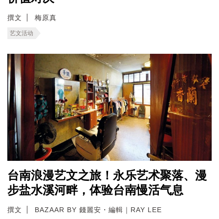
撰文
梅原真
艺文活动
台南浪漫艺文之旅！永乐艺术聚落、漫
步盐水溪河畔，体验台南慢活气息
撰文
BAZAAR BY 錢麗安・編輯｜RAY LEE