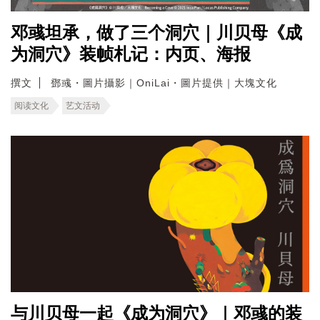
邓彧坦承，做了三个洞穴｜川贝母《成
为洞穴》装帧札记：内页、海报
撰文
鄧彧・圖片攝影｜OniLai・圖片提供｜大塊文化
阅读文化
艺文活动
与川贝母一起《成为洞穴》｜邓彧的装