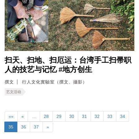
扫天、扫地、扫厄运：台湾手工扫帚职
人的技艺与记忆 #地方创生
撰文
行人文化實驗室（撰文、攝影）
艺文活动
««
«
…
28
29
30
31
32
33
34
35
36
37
»