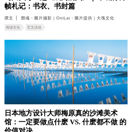
帧札记：书衣、书封篇
撰文
鄧彧・圖片攝影｜OniLai・圖片提供｜大塊文化
阅读文化
艺文活动
日本地方设计大师梅原真的沙滩美术
馆：一定要做点什麽 VS. 什麽都不做 的
价值对决