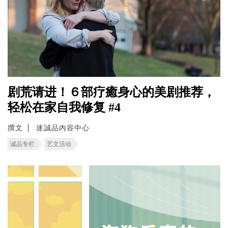
剧荒请进！６部疗癒身心的美剧推荐，
轻松在家自我修复 #4
撰文
迷誠品內容中心
诚品专栏
艺文活动