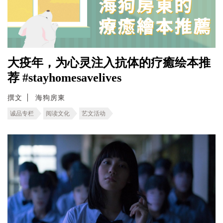
大疫年，为心灵注入抗体的疗癒绘本推
荐 #stayhomesavelives
撰文
海狗房東
诚品专栏
阅读文化
艺文活动