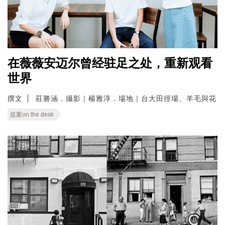
在薇薇安迈尔曾经驻足之处，重新观看
世界
撰文
莊勝涵．攝影｜楊雅淳．場地｜台大田徑場、羊毛與花
提案on the desk