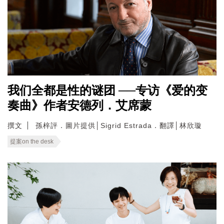
我们全都是性的谜团 ──专访《爱的变
奏曲》作者安德列．艾席蒙
撰文
孫梓評．圖片提供│Sigrid Estrada．翻譯│林欣璇
提案on the desk