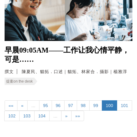
早晨09:05AM——工作让我心情平静，
可是……
撰文
陳夏民、貓拓．口述｜貓拓、林家合．攝影｜楊雅淳
提案on the desk
««
«
…
95
96
97
98
99
100
101
102
103
104
…
»
»»