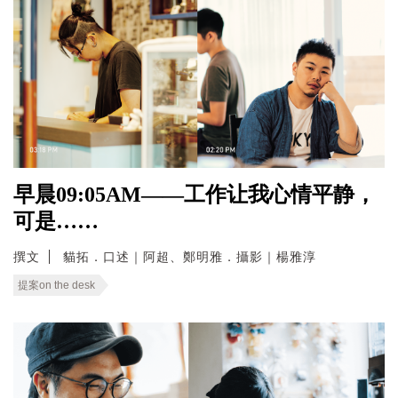
早晨09:05AM——工作让我心情平静，
可是……
撰文
貓拓．口述｜阿超、鄭明雅．攝影｜楊雅淳
提案on the desk