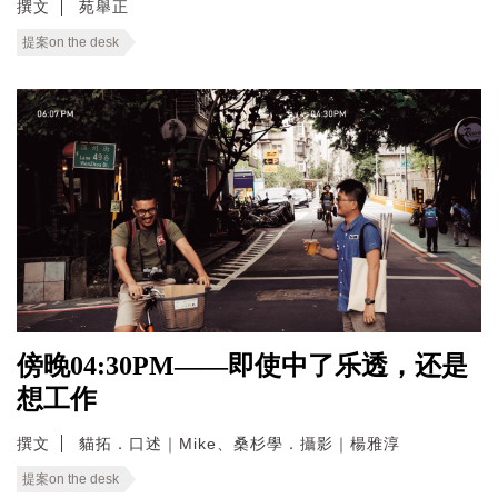
撰文
苑舉正
提案on the desk
傍晚04:30PM——即使中了乐透，还是
想工作
撰文
貓拓．口述｜Mike、桑杉學．攝影｜楊雅淳
提案on the desk