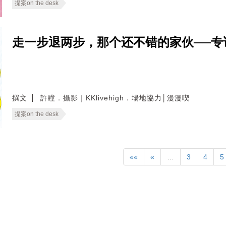
提案on the desk
走一步退两步，那个还不错的家伙──专
撰文
許瞳．攝影｜KKlivehigh．場地協力│漫漫喫
提案on the desk
««
«
…
3
4
5