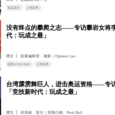
诚品选乐
人物故事
没有终点的攀爬之志——专访攀岩女将
代：玩成之最」
撰文
提案編輯室．攝影｜Ogawa Lyu
提案on the desk
人物故事
台湾霹雳舞巨人，进击奥运资格——专
「竞技新时代：玩成之最」
撰文
邱璟綾．照片｜澄禹行銷、Red Bull