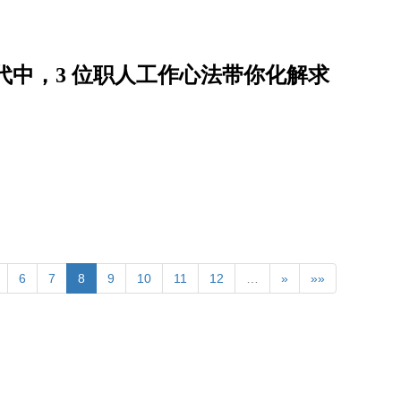
时代中，3 位职人工作心法带你化解求
6
7
8
9
10
11
12
…
»
»»