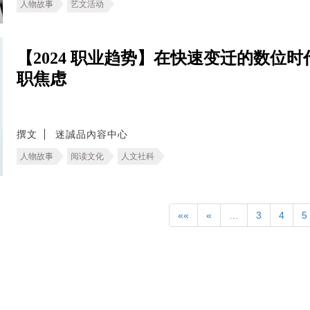
人物故事
艺文活动
【2024 职业趋势】在快速变迁的数位
职焦虑
撰文
迷誠品內容中心
人物故事
阅读文化
人文社科
««
«
…
3
4
5