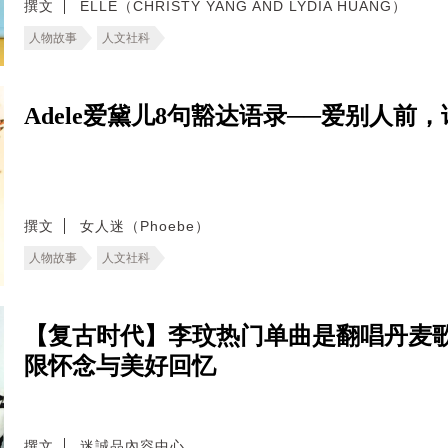
撰文
ELLE（CHRISTY YANG AND LYDIA HUANG）
人物故事
人文社科
Adele爱黛儿8句豁达语录──爱别人前
撰文
女人迷（Phoebe）
人物故事
人文社科
【复古时代】李玟热门单曲是翻唱丹麦歌
限怀念与美好回忆
撰文
迷誠品內容中心