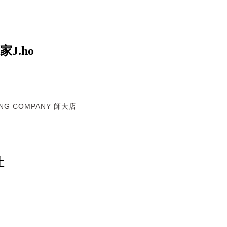
J.ho
G COMPANY 師大店
让