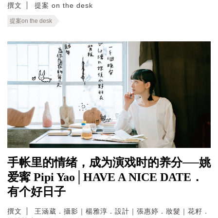
撰文
提案 on the desk
提案on the desk
手帐里的情绪，成为演戏时的养分──姚
爱寗 Pipi Yao│HAVE A NICE DATE．
有个好日子
撰文
王涵葳．攝影｜楊雅淳．設計｜張惠婷．妝髮｜花籽．