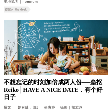
場地協力｜nomnom
提案on the desk
不想忘记的时刻加倍成两人份──垒抠
Reiko│HAVE A NICE DATE．有个好
日子
撰文
劉秝緁．設計｜張惠婷． 攝影｜楊雅淳