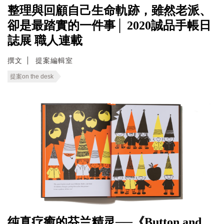
整理與回顧自己生命軌跡，雖然老派、
卻是最踏實的一件事│ 2020誠品手帳日
誌展 職人連載
撰文
提案編輯室
提案on the desk
纯真疗癒的芬兰精灵──《Button and