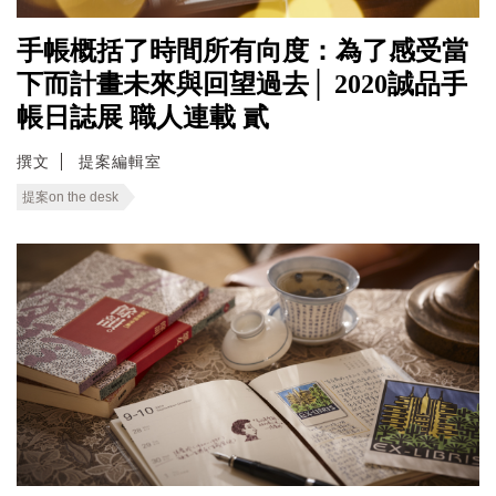
手帳概括了時間所有向度：為了感受當
下而計畫未來與回望過去│ 2020誠品手
帳日誌展 職人連載 貳
撰文
提案編輯室
提案on the desk