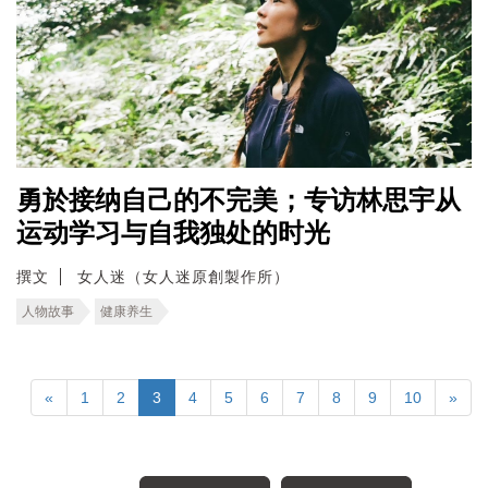
勇於接纳自己的不完美；专访林思宇从
运动学习与自我独处的时光
撰文
女人迷（女人迷原創製作所）
人物故事
健康养生
«
1
2
3
4
5
6
7
8
9
10
»