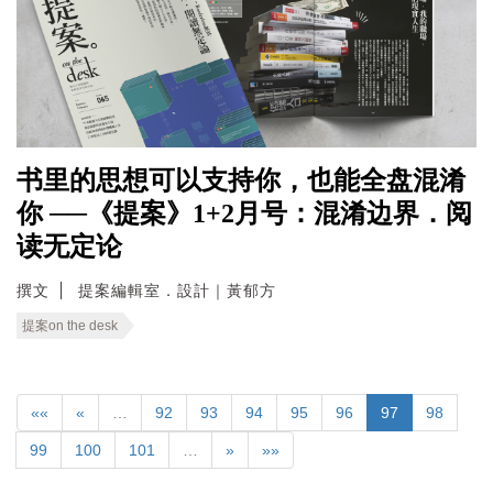
书里的思想可以支持你，也能全盘混淆
你 ──《提案》1+2月号：混淆边界．阅
读无定论
撰文
提案編輯室．設計｜黃郁方
提案on the desk
««
«
…
92
93
94
95
96
97
98
99
100
101
…
»
»»