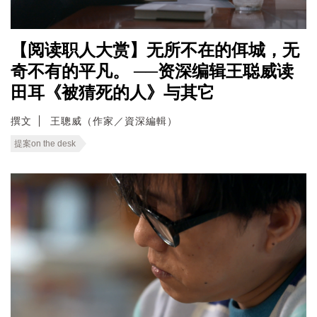
【阅读职人大赏】无所不在的佴城，无
奇不有的平凡。 ──资深编辑王聪威读
田耳《被猜死的人》与其它
撰文
王聰威（作家／資深編輯）
提案on the desk