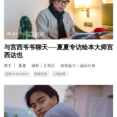
与宫西爷爷聊天──夏夏专访绘本大师宫
西达也
撰文
夏夏 攝影｜王弼正 場地協力｜誠品行旅
提案on the desk
图像阅读
人物故事