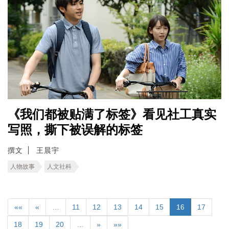
《我们都被贴满了标签》看见社工真实
写照，撕下被误解的标签
撰文
王晨宇
人物故事
人文社科
««
«
…
11
12
13
14
15
16
17
18
19
20
…
»
»»