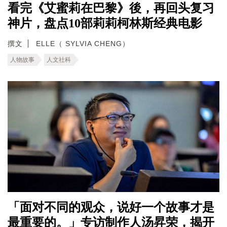
看完《艾蜜莉在巴黎》後，再回头复习
神片，盘点10部莉莉柯林斯经典电影
撰文
ELLE（ SYLVIA CHENG）
人物故事
人文社科
「面对不同的观众，说好一个故事才是
最重要的。」专访制作人汤昇荣，揭开