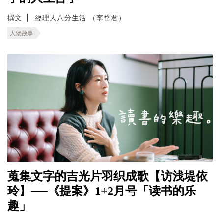
撰文
經理人八分生活 （李岱君）
人物故事
蒐集文字的吉光片羽织成歌【访浅堤依
玲】──《提案》1+2月号「读书的乐
趣」