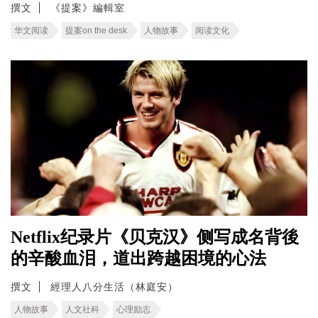
撰文
《提案》編輯室
华文阅读
提案on the desk
人物故事
阅读文化
Netflix纪录片《贝克汉》侧写成名背後
的辛酸血泪，道出跨越困境的心法
撰文
經理人八分生活（林庭安）
人物故事
人文社科
心理励志