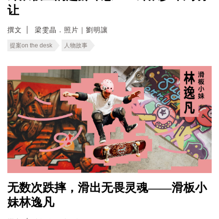
让
撰文
梁雯晶．照片｜劉明讓
提案on the desk
人物故事
无数次跌摔，滑出无畏灵魂——滑板小
妹林逸凡