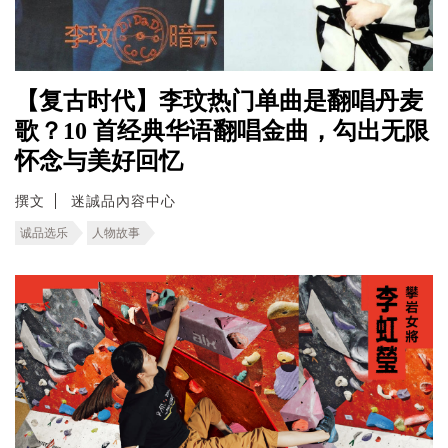
【复古时代】李玟热门单曲是翻唱丹麦
歌？10 首经典华语翻唱金曲，勾出无限
怀念与美好回忆
撰文
迷誠品內容中心
诚品选乐
人物故事