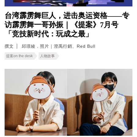
台湾霹雳舞巨人，进击奥运资格——专
访霹雳舞一哥孙振｜《提案》7月号
「竞技新时代：玩成之最」
撰文
邱璟綾．照片｜澄禹行銷、Red Bull
提案on the desk
人物故事