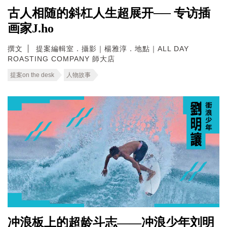
古人相随的斜杠人生超展开── 专访插
画家J.ho
撰文
提案編輯室．攝影｜楊雅淳．地點｜ALL DAY
ROASTING COMPANY 師大店
提案on the desk
人物故事
冲浪板上的超龄斗志——冲浪少年刘明