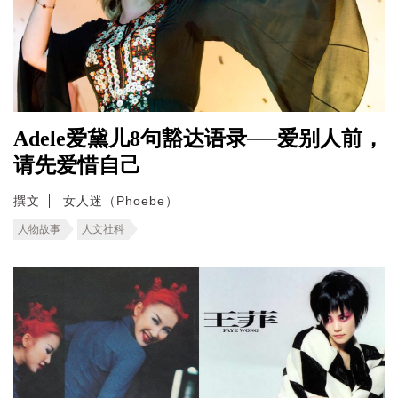
Adele爱黛儿8句豁达语录──爱别人前，
请先爱惜自己
撰文
女人迷（Phoebe）
人物故事
人文社科