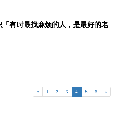
识「有时最找麻烦的人，是最好的老
«
1
2
3
4
5
6
»