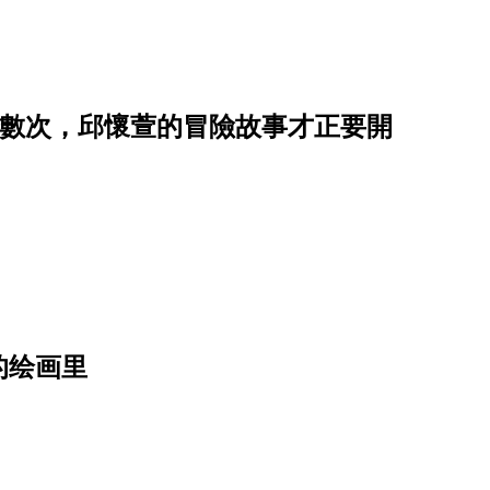
了無數次，邱懷萱的冒險故事才正要開
的绘画里