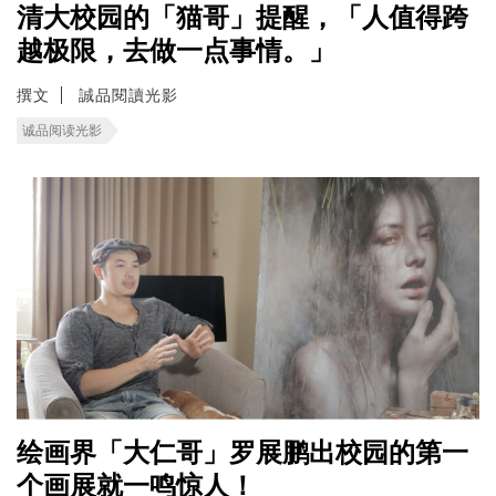
清大校园的「猫哥」提醒，「人值得跨
越极限，去做一点事情。」
撰文
誠品閱讀光影
诚品阅读光影
绘画界「大仁哥」罗展鹏出校园的第一
个画展就一鸣惊人！