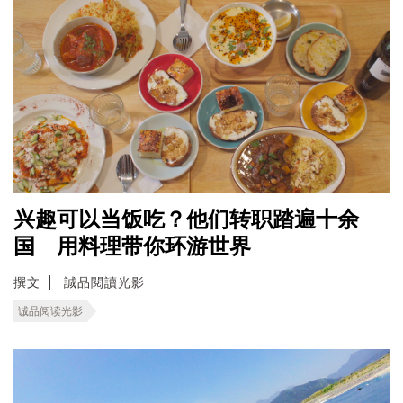
兴趣可以当饭吃？他们转职踏遍十余
国 用料理带你环游世界
撰文
誠品閱讀光影
诚品阅读光影