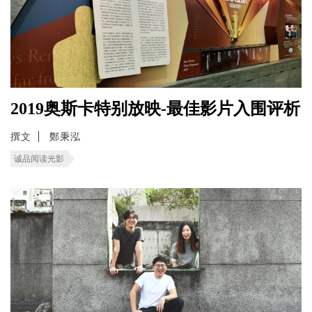
2019奥斯卡特别放映-最佳影片入围评析
撰文
鄭秉泓
诚品阅读光影