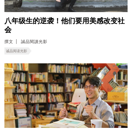
八年级生的逆袭！他们要用美感改变社
会
撰文
誠品閱讀光影
诚品阅读光影