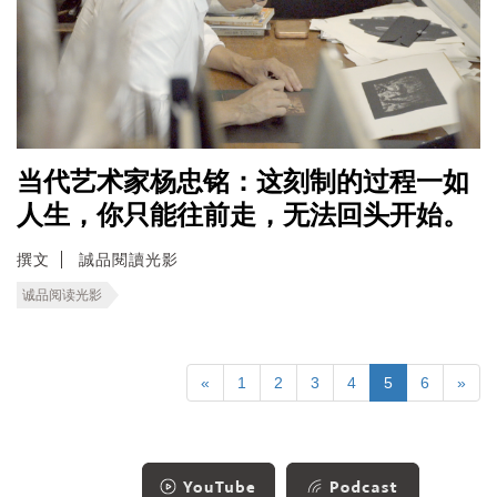
当代艺术家杨忠铭：这刻制的过程一如
人生，你只能往前走，无法回头开始。
撰文
誠品閱讀光影
诚品阅读光影
«
1
2
3
4
5
6
»