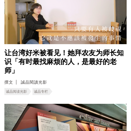
让台湾好米被看见！她拜农友为师长知
识「有时最找麻烦的人，是最好的老
师」
撰文
誠品閱讀光影
诚品阅读光影
诚品专栏