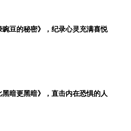
绿豌豆的秘密》，纪录心灵充满喜悦
比黑暗更黑暗》，直击内在恐惧的人