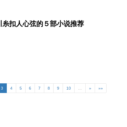
川糸扣人心弦的５部小说推荐
3
4
5
6
7
8
9
10
…
»
»»