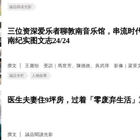
诚品阅读光影
三位资深爱乐者聊敦南音乐馆，串流时
南纪实图文志24/24
撰文
王麗怡 受訪｜馬世芳、陳德政、吳武璋 影像｜梁景
诚品专栏
人物故事
医生夫妻住9坪房，过着「零废弃生活
撰文
誠品閱讀光影