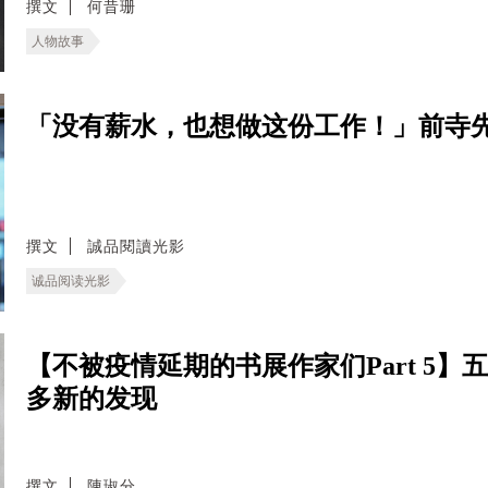
撰文
何昔珊
人物故事
「没有薪水，也想做这份工作！」前寺先
撰文
誠品閱讀光影
诚品阅读光影
【不被疫情延期的书展作家们Part 5
多新的发现
撰文
陳琡分