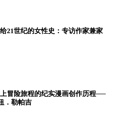
写给21世纪的女性史：专访作家兼家
】踏上冒险旅程的纪实漫画创作历程──
曼纽．勒帕吉