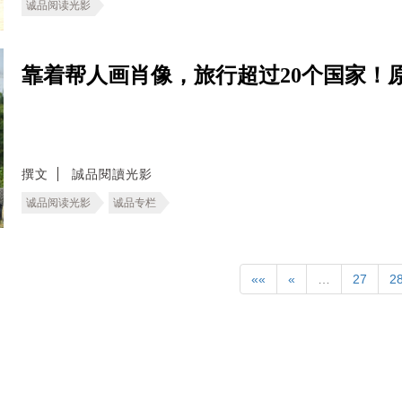
诚品阅读光影
靠着帮人画肖像，旅行超过20个国家！
撰文
誠品閱讀光影
诚品阅读光影
诚品专栏
««
«
…
27
2