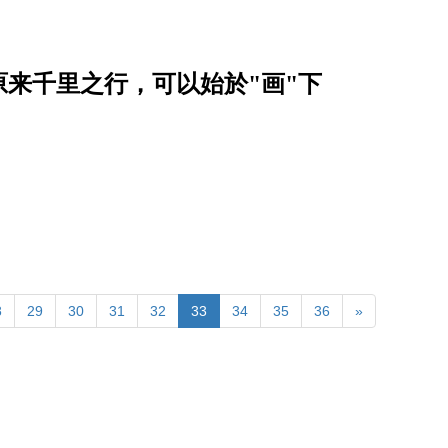
原来千里之行，可以始於"画"下
8
29
30
31
32
33
34
35
36
»