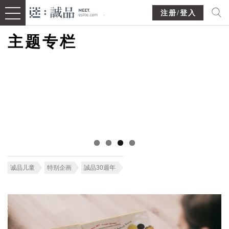
注册/登入
主题专栏
诚品儿童
特别企画
誠品30週年