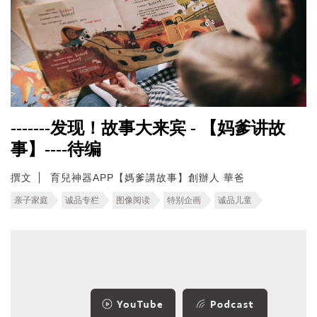
-------发现！故事大来宾 - 【妈爹讲故
事】----待编
撰文
育兒神器APP【媽爹講故事】創辦人 華爸
亲子家庭
诚品专栏
图像阅读
特别企画
诚品儿童