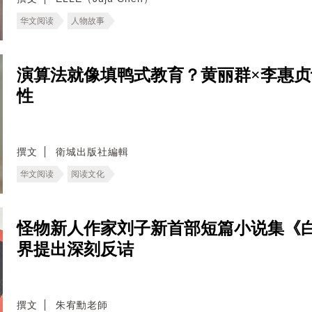
华文阅读
人物故事
演算法就像填鸭式教育？黄丽群×李惠
性
撰文
衛城出版社編輯
华文阅读
阅读文化
怪物新人作家刘子新首部短篇小说集《
界提出深刻反诘
撰文
朱宥勳老師