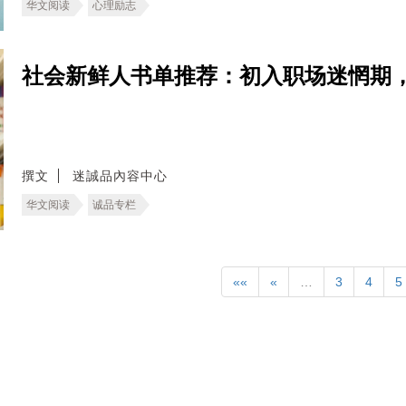
华文阅读
心理励志
社会新鲜人书单推荐：初入职场迷惘期
撰文
迷誠品內容中心
华文阅读
诚品专栏
««
«
…
3
4
5