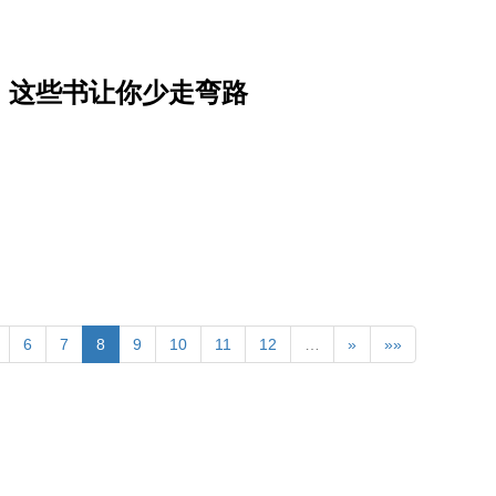
，这些书让你少走弯路
6
7
8
9
10
11
12
…
»
»»