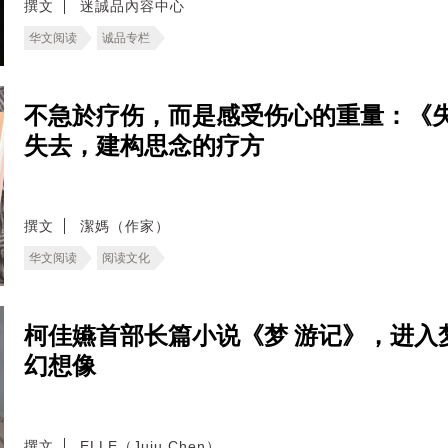
撰文
迷誠品內容中心
华文阅读
诚品专栏
不急於疗伤，而是感受伤心的重量：《
失去，建构思念的疗方
撰文
潔媽（作家）
华文阅读
阅读文化
柯佳嬿首部长篇小说《梦 游记》，进入
幻想像
撰文
ELLE（Juju Chen）