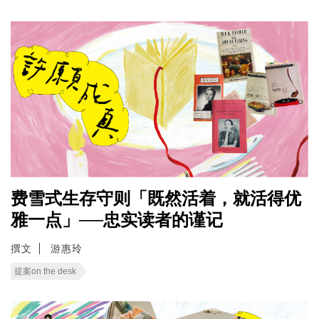
费雪式生存守则「既然活着，就活得优
雅一点」──忠实读者的谨记
撰文
游惠玲
提案on the desk