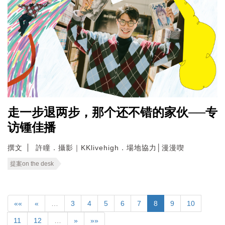
走一步退两步，那个还不错的家伙──专
访锺佳播
撰文
許瞳．攝影｜KKlivehigh．場地協力│漫漫喫
提案on the desk
««
«
…
3
4
5
6
7
8
9
10
11
12
…
»
»»