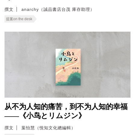
撰文
anarchy（誠品書店台茂 庫存助理）
提案on the desk
从不为人知的痛苦，到不为人知的幸福
——《小鸟とリムジン》
撰文
葉怡慧（悅知文化總編輯）