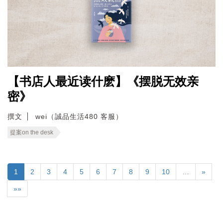
【书店人最近读什麽】《摆脱无效亲
密》
撰文
wei（誠品生活480 客服）
提案on the desk
1
2
3
4
5
6
7
8
9
10
…
»
»»