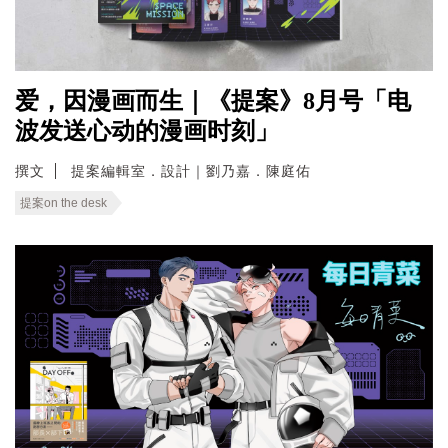
爱，因漫画而生｜《提案》8月号「电
波发送心动的漫画时刻」
撰文
提案編輯室．設計｜劉乃嘉．陳庭佑
提案on the desk