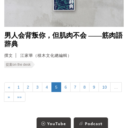
男人会背叛你，但肌肉不会 ——筋肉語
辞典
撰文
江家華（積木文化總編輯）
提案on the desk
«
1
2
3
4
5
6
7
8
9
10
…
»
»»