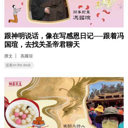
跟神明说话，像在写感恩日记──跟着冯
国瑄，去找关圣帝君聊天
撰文
馮國瑄
提案on the desk