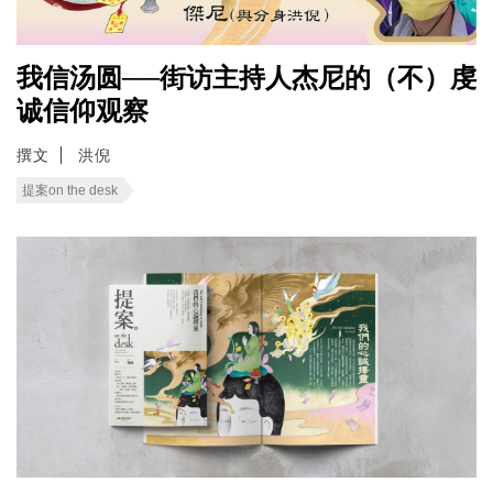
我信汤圆──街访主持人杰尼的（不）虔
诚信仰观察
撰文
洪倪
提案on the desk