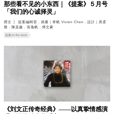
那些看不见的小东西｜《提案》５月号
「我们的心诚择灵」
撰文
提案編輯室．插畫｜韋帆 Vivien Chen．設計｜黃柔
雅．陳孟鑫．張逸帆．傅文豪
提案on the desk
《刘文正传奇经典》——以真挚情感演