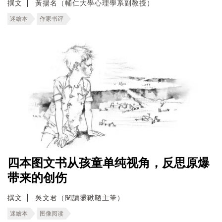
撰文
黃揚名（輔仁大學心理學系副教授）
迷繪本
作家书评
四本图文书从孩童单纯视角，反思原爆
带来的创伤
撰文
吳文君（閱讀盪鞦韆主筆）
迷繪本
图像阅读