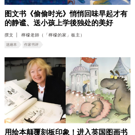
图文书《偷偷时光》悄悄回味早起才有
的静谧、送小孩上学後独处的美好
撰文
檸檬老師（「檸檬的家」板主）
迷繪本
作家书评
用绘本颠覆刻板印象！进入英国图画书