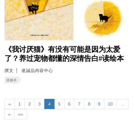
《我讨厌猫》有没有可能是因为太爱
了？养过宠物都懂的深情告白#读绘本
撰文
迷誠品內容中心
迷繪本
«
1
2
3
4
5
6
7
8
9
10
…
»
»»