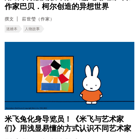
作家巴贝．柯尔创造的异想世界
撰文
莊世瑩（作家）
迷繪本
人物故事
米飞兔化身导览员！《米飞与艺术家
们》用浅显易懂的方式认识不同艺术家