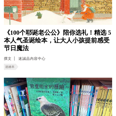
《100个耶诞老公公》陪你选礼！精选 5
本人气圣诞绘本，让大人小孩提前感受
节日魔法
撰文
迷誠品內容中心
迷繪本