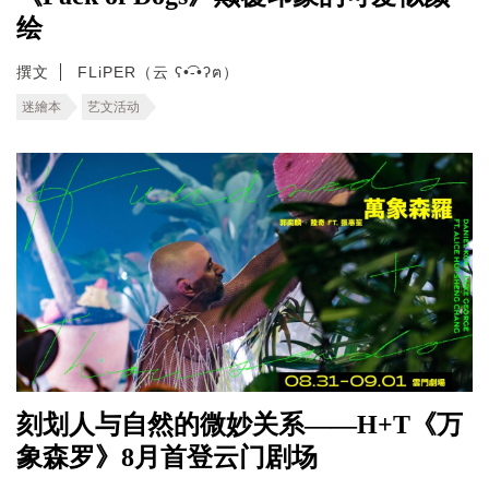
绘
撰文
FLiPER（云 ʕ•͡-•ʔฅ）
迷繪本
艺文活动
刻划人与自然的微妙关系——H+T《万
象森罗》8月首登云门剧场