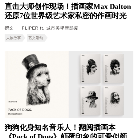
直击大师创作现场！插画家Max Dalton
还原7位世界级艺术家私密的作画时光
撰文
FLiPER ft. 城市美學新態度
人物故事
艺文活动
狗狗化身知名音乐人！翻阅插画本
《Pack of Dogs》颠覆印象的可爱似颜