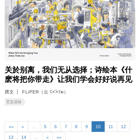
关於别离，我们无从选择；诗绘本《什
麽将把你带走》让我们学会好好说再见
撰文
FLiPER（云 ʕ•͡-•ʔฅ）
艺文活动
««
«
…
5
6
7
8
9
10
11
12
13
14
…
»
»»