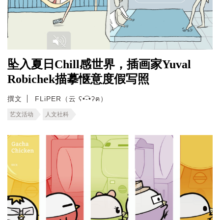
坠入夏日Chill感世界，插画家Yuval
Robichek描摹惬意度假写照
撰文
FLiPER（云 ʕ•͡-•ʔฅ）
艺文活动
人文社科