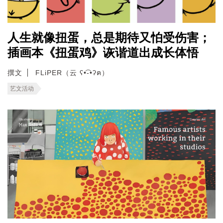
人生就像扭蛋，总是期待又怕受伤害；
插画本《扭蛋鸡》诙谐道出成长体悟
撰文
FLiPER（云 ʕ•͡-•ʔฅ）
艺文活动