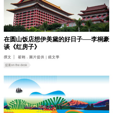
在圆山饭店想伊美黛的好日子──李桐豪
谈《红房子》
撰文
翟翱．圖片提供｜鏡文學
提案on the desk