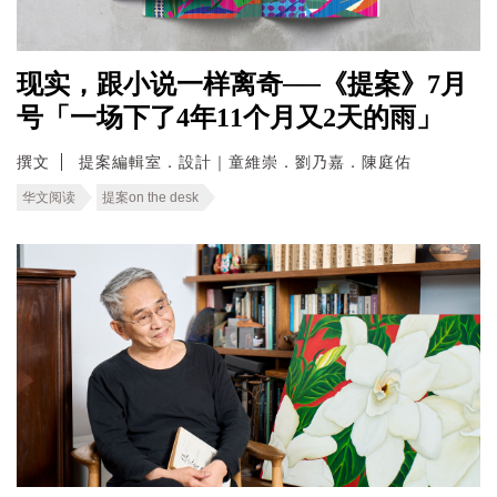
现实，跟小说一样离奇──《提案》7月
号「一场下了4年11个月又2天的雨」
撰文
提案編輯室．設計｜童維崇．劉乃嘉．陳庭佑
华文阅读
提案on the desk