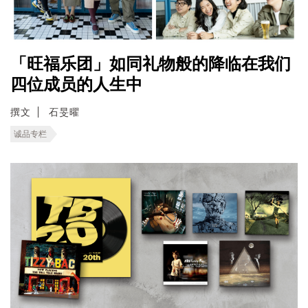
「旺福乐团」如同礼物般的降临在我们
四位成员的人生中
撰文
石旻曜
诚品专栏