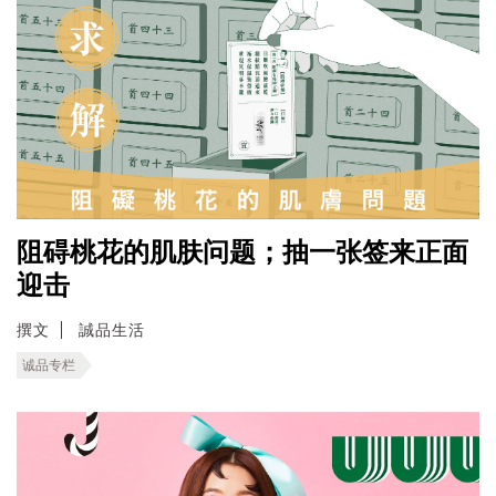
阻碍桃花的肌肤问题；抽一张签来正面
迎击
撰文
誠品生活
诚品专栏