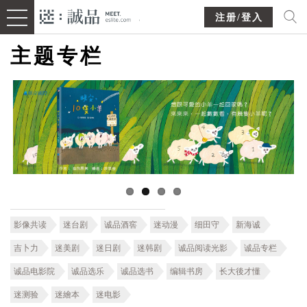
注册/登入
主题专栏
影像共读
迷台剧
诚品酒窖
迷动漫
细田守
新海诚
吉卜力
迷美剧
迷日剧
迷韩剧
诚品阅读光影
诚品专栏
诚品电影院
诚品选乐
诚品选书
编辑书房
长大後才懂
迷测验
迷繪本
迷电影