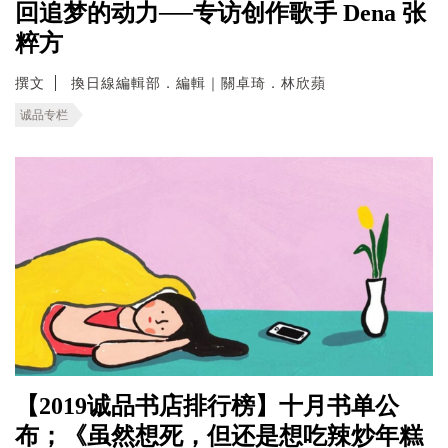
回追梦的动力──专访创作歌手 Dena 张
粹方
撰文
換日線編輯部．編輯｜關卓琦．林欣蘋
诚品专栏
【2019诚品书店排行榜】十月书单公
布；《虽然想死，但还是想吃辣炒年糕