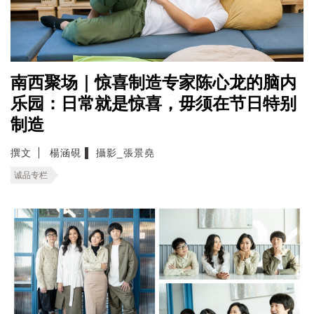
南西聚场｜惊喜制造专家陈心龙的脑内
乐园：日常就是惊喜，毋须在节日特别
制造
撰文
楊涵硯 ▌ 攝影_張景堯
诚品专栏