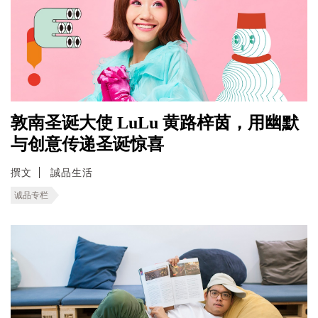
敦南圣诞大使 LuLu 黄路梓茵，用幽默
与创意传递圣诞惊喜
撰文
誠品生活
诚品专栏