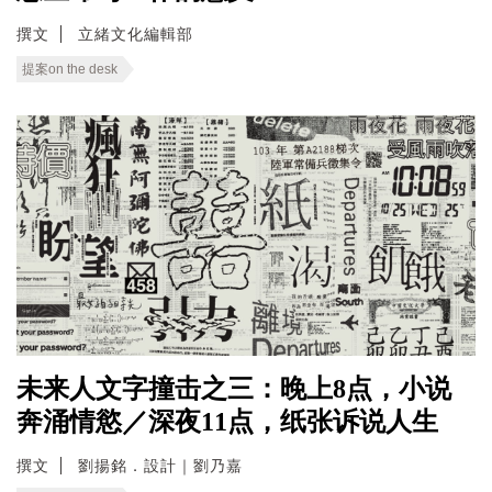
撰文
立緒文化編輯部
提案on the desk
未来人文字撞击之三：晚上8点，小说
奔涌情慾／深夜11点，纸张诉说人生
撰文
劉揚銘．設計｜劉乃嘉