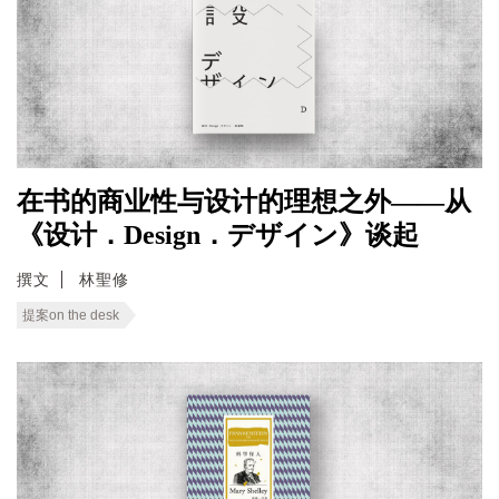
在书的商业性与设计的理想之外——从
《设计．Design．デザイン》谈起
撰文
林聖修
提案on the desk