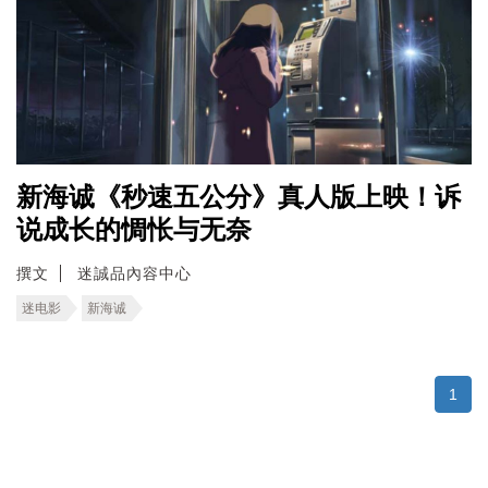
新海诚《秒速五公分》真人版上映！诉
说成长的惆怅与无奈
撰文
迷誠品內容中心
迷电影
新海诚
1