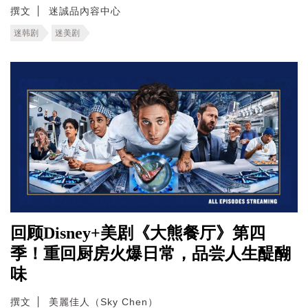
撰文
迷誠品內容中心
迷韩剧
迷美剧
回顾Disney+美剧《大熊餐厅》第四
季！重回厨房火爆日常，品尝人生醍醐
味
撰文
美麗佳人（Sky Chen）