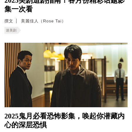
2025美剧追剧指南！各月份精彩话题影
集一次看
撰文
美麗佳人（Rose Tai）
迷美剧
2025鬼月必看恐怖影集，唤起你潜藏内
心的深层恐惧