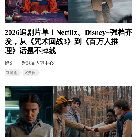
2026追剧片单！Netflix、Disney+强档齐
发，从《咒术回战3》到《百万人推
理》话题不掉线
撰文
迷誠品內容中心
迷韩剧
迷美剧