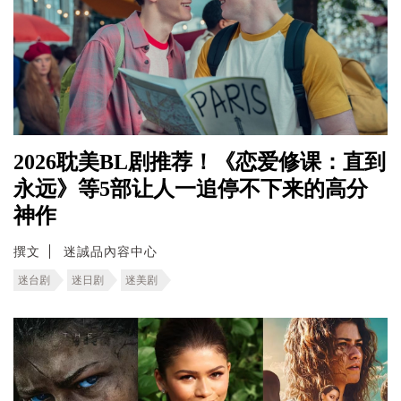
2026耽美BL剧推荐！《恋爱修课：直到
永远》等5部让人一追停不下来的高分
神作
撰文
迷誠品內容中心
迷台剧
迷日剧
迷美剧