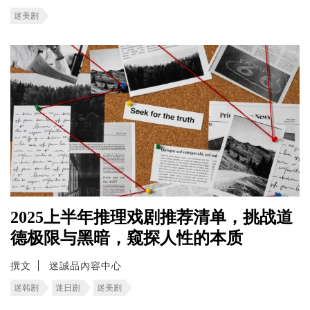
迷美剧
2025上半年推理戏剧推荐清单，挑战道
德极限与黑暗，窥探人性的本质
撰文
迷誠品內容中心
迷韩剧
迷日剧
迷美剧