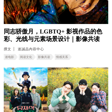
同志骄傲月，LGBTQ+ 影视作品的色
彩、光线与元素场景设计｜影像共读
撰文
迷誠品內容中心
迷电影
阅读文化
影像共读
情感关系