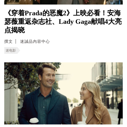
《穿着Prada的恶魔2》上映必看！安海
瑟薇重返杂志社、Lady Gaga献唱4大亮
点揭晓
撰文
迷誠品內容中心
迷电影