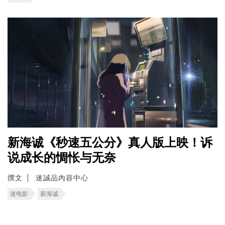
新海诚《秒速五公分》真人版上映！诉
说成长的惆怅与无奈
撰文
迷誠品內容中心
迷电影
新海诚