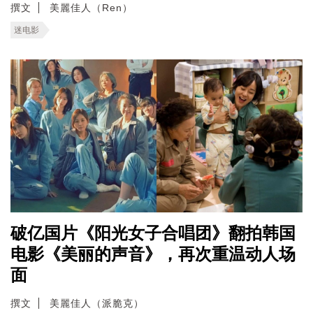
撰文
美麗佳人（Ren）
迷电影
破亿国片《阳光女子合唱团》翻拍韩国
电影《美丽的声音》，再次重温动人场
面
撰文
美麗佳人（派脆克）