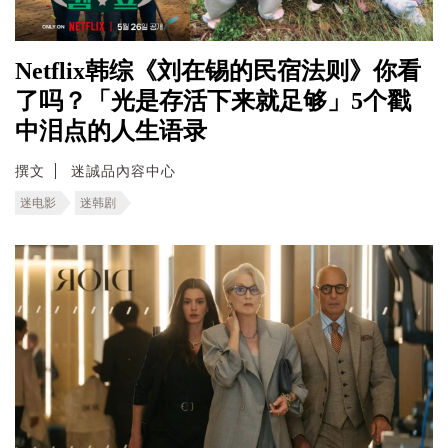
Netflix韩综《刘在锡的民宿法则》你看
了吗？「光是存活下来就足够」5个戳
中泪点的人生语录
撰文
迷誠品內容中心
迷电影
迷韩剧