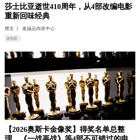
莎士比亚逝世410周年，从4部改编电影
重新回味经典
撰文
迷誠品內容中心
迷电影
【2026奥斯卡金像奖】得奖名单总整
理，《一战再战》等4部不可错过的电