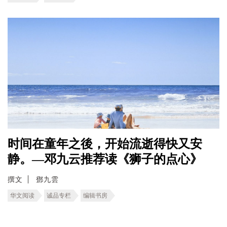
时间在童年之後，开始流逝得快又安
静。—邓九云推荐读《狮子的点心》
撰文
鄧九雲
华文阅读
诚品专栏
编辑书房