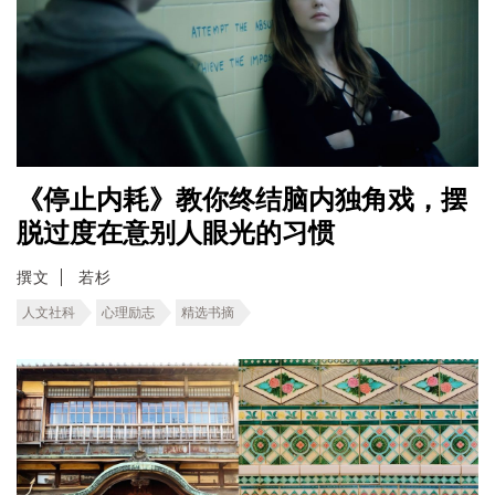
《停止内耗》教你终结脑内独角戏，摆
脱过度在意别人眼光的习惯
撰文
若杉
人文社科
心理励志
精选书摘