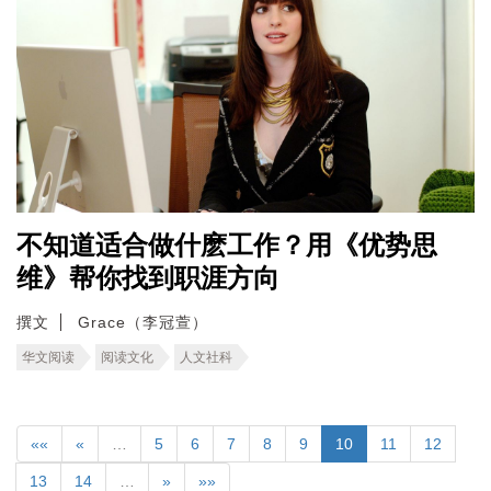
不知道适合做什麽工作？用《优势思
维》帮你找到职涯方向
撰文
Grace（李冠萱）
华文阅读
阅读文化
人文社科
««
«
…
5
6
7
8
9
10
11
12
13
14
…
»
»»