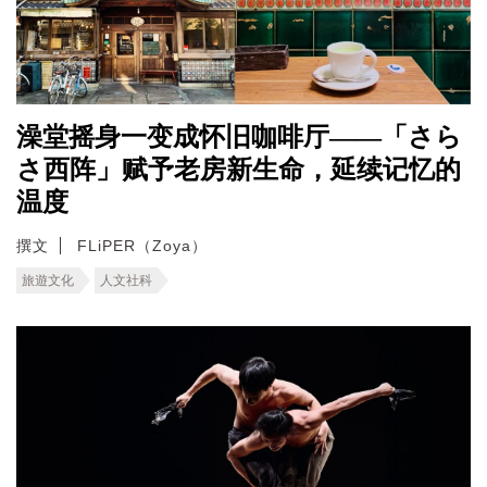
澡堂摇身一变成怀旧咖啡厅——「さら
さ西阵」赋予老房新生命，延续记忆的
温度
撰文
FLiPER（Zoya）
旅遊文化
人文社科