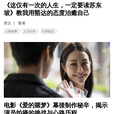
《这仅有一次的人生，一定要读苏东
坡》教我用豁达的态度治癒自己
撰文
費勇
人物故事
人文社科
心理励志
电影《爱的噩梦》幕後制作秘辛，揭示
演员拍摄的挑战与心路历程