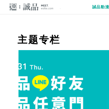
誠品動
主题专栏