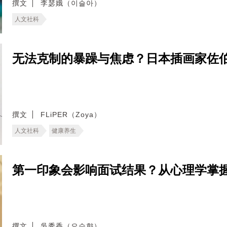
撰文
李瑟娥（이슬아）
人文社科
无法克制的暴躁与焦虑？日本插画家佐
撰文
FLiPER（Zoya）
人文社科
健康养生
第一印象会影响面试结果？从心理学掌
撰文
吳秀香（오수향）