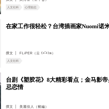
人文社科
心理励志
在家工作很轻松？台湾插画家Nuomi诺米
撰文
FLiPER（云 ʕ•͡-•ʔฅ）
人文社科
台剧《塑胶花》8大精彩看点；金马影
忌恋情
撰文
美麗佳人（豬編）