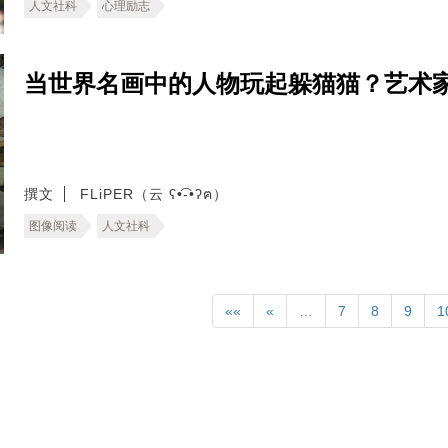
人文社科
心理励志
当世界名画中的人物玩起躲猫猫？艺术家Ba
撰文
FLiPER（云 ʕ•͡-•ʔฅ）
图像阅读
人文社科
««
«
…
7
8
9
1