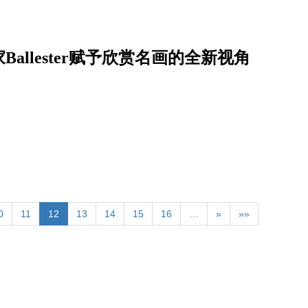
llester赋予欣赏名画的全新视角
0
11
12
13
14
15
16
…
»
»»