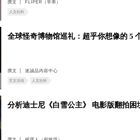
撰文
FLIPER（辛蒂）
人文社科
全球怪奇博物馆巡礼：超乎你想像的 5 
撰文
迷誠品內容中心
艺文活动
人文社科
分析迪士尼《白雪公主》 电影版翻拍困
撰文
經理人（郝致琪）