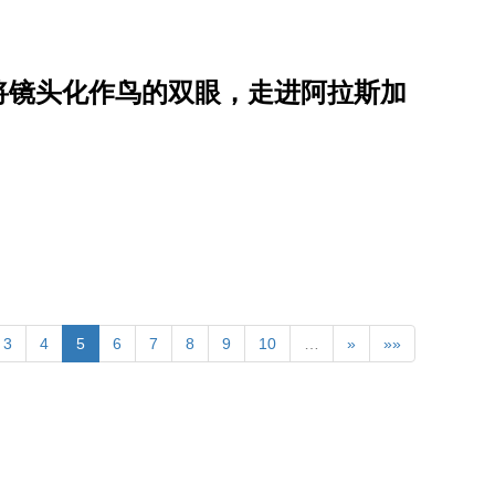
将镜头化作鸟的双眼，走进阿拉斯加
3
4
5
6
7
8
9
10
…
»
»»