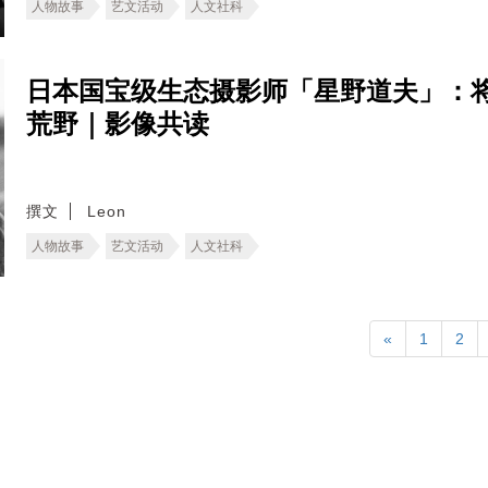
人物故事
艺文活动
人文社科
日本国宝级生态摄影师「星野道夫」：
荒野｜影像共读
撰文
Leon
人物故事
艺文活动
人文社科
«
1
2