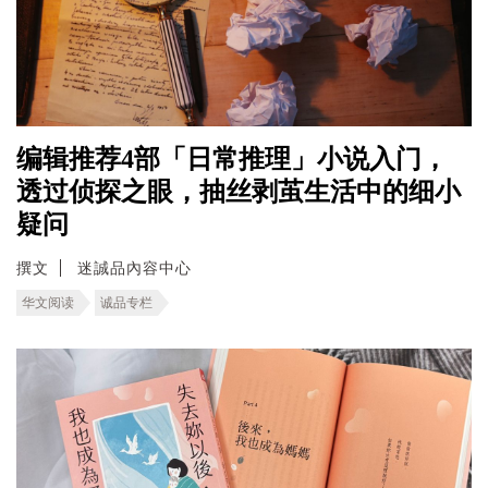
编辑推荐4部「日常推理」小说入门，
透过侦探之眼，抽丝剥茧生活中的细小
疑问
撰文
迷誠品內容中心
华文阅读
诚品专栏