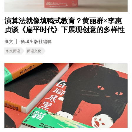
演算法就像填鸭式教育？黄丽群×李惠
贞谈《扁平时代》下展现创意的多样性
撰文
衛城出版社編輯
华文阅读
阅读文化