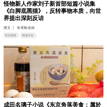
怪物新人作家刘子新首部短篇小说集
《白脚底黑猫》，反转事物本质，向世
界提出深刻反诘
撰文
朱宥勳老師
华文阅读
阅读文化
成田名璃子小说《东京角落美食：属於