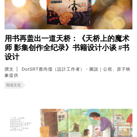
用书再盖出一道天桥：《天桥上的魔术
师 影集创作全纪录》书籍设计小谈 #书
设计
撰文
DotSRT蔡尚儒（設計工作者）・圖說｜公視、原子映
象提供
阅读文化