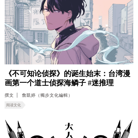
《不可知论侦探》的诞生始末：台湾漫
画第一个道士侦探海鳞子 #迷推理
撰文
詹凱婷（獨步文化編輯）
阅读文化