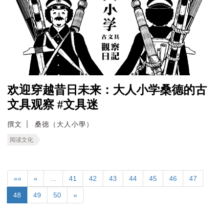
欢迎穿越昔日未来：大人小学桑德的古
文具观察 #文具迷
撰文
桑德（大人小學）
阅读文化
««
«
…
41
42
43
44
45
46
47
48
49
50
»