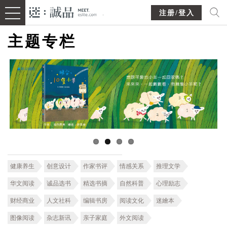
注册/登入
主题专栏
健康养生
创意设计
作家书评
情感关系
推理文学
华文阅读
诚品选书
精选书摘
自然科普
心理励志
财经商业
人文社科
编辑书房
阅读文化
迷繪本
图像阅读
杂志新讯
亲子家庭
外文阅读