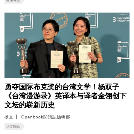
勇夺国际布克奖的台湾文学！杨双子
《台湾漫游录》英译本与译者金翎创下
文坛的崭新历史
撰文
Openbook閱讀誌編輯部
华文阅读