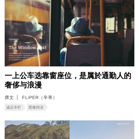
一上公车选靠窗座位，是属於通勤人的
奢侈与浪漫
撰文
FLiPER（辛蒂）
诚品专栏
图像阅读