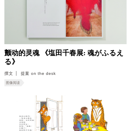
颤动的灵魂 《塩田千春展: 魂がふるえ
る》
撰文
提案 on the desk
图像阅读