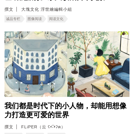
撰文
大塊文化 浮世繪編輯小組
诚品专栏
图像阅读
阅读文化
我们都是时代下的小人物，却能用想像
力打造更可爱的世界
撰文
FLiPER（云 ʕ•͡-•ʔฅ）