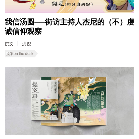
我信汤圆──街访主持人杰尼的（不）虔
诚信仰观察
撰文
洪倪
提案on the desk