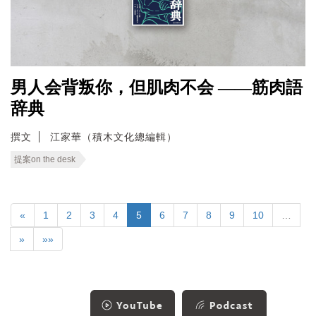
男人会背叛你，但肌肉不会 ——筋肉語
辞典
撰文
江家華（積木文化總編輯）
提案on the desk
«
1
2
3
4
5
6
7
8
9
10
…
»
»»