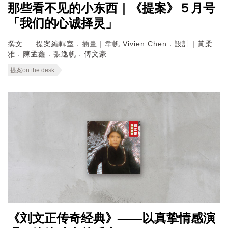
那些看不见的小东西｜《提案》５月号
「我们的心诚择灵」
撰文
提案編輯室．插畫｜韋帆 Vivien Chen．設計｜黃柔
雅．陳孟鑫．張逸帆．傅文豪
提案on the desk
《刘文正传奇经典》——以真挚情感演