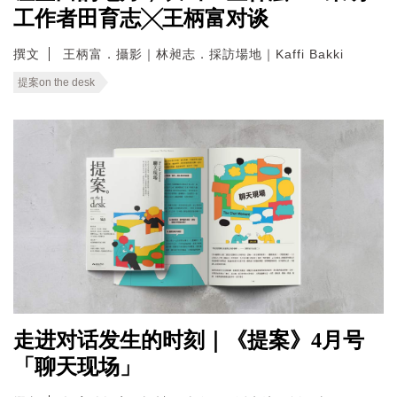
工作者田育志╳王柄富对谈
撰文
王柄富．攝影｜林昶志．採訪場地｜Kaffi Bakki
提案on the desk
走进对话发生的时刻｜《提案》4月号
「聊天现场」