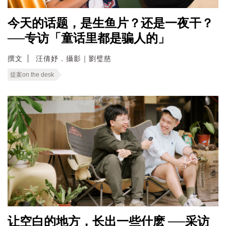
今天的话题，是生鱼片？还是一夜干？
──专访「童话里都是骗人的」
撰文
汪倩妤．攝影｜劉璧慈
提案on the desk
让空白的地方，长出一些什麽 ──采访