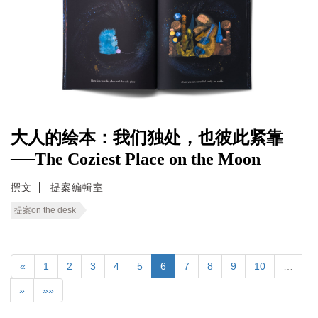
大人的绘本：我们独处，也彼此紧靠
──The Coziest Place on the Moon
撰文
提案編輯室
提案on the desk
«
1
2
3
4
5
6
7
8
9
10
…
»
»»