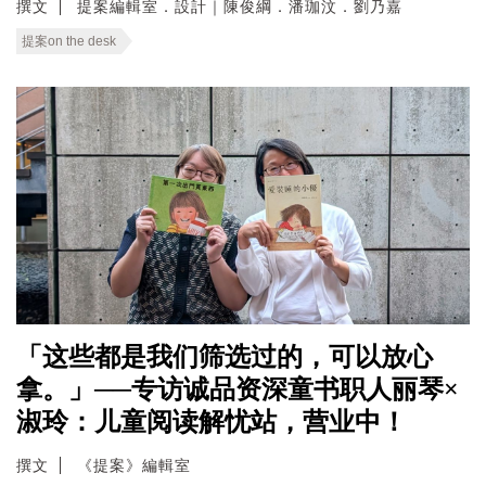
撰文
提案編輯室．設計｜陳俊綱．潘珈汶．劉乃嘉
提案on the desk
「这些都是我们筛选过的，可以放心
拿。」──专访诚品资深童书职人丽琴×
淑玲：儿童阅读解忧站，营业中！
撰文
《提案》編輯室