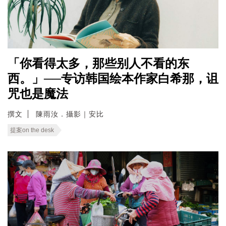
「你看得太多，那些别人不看的东
西。」──专访韩国绘本作家白希那，诅
咒也是魔法
撰文
陳雨汝．攝影｜安比
提案on the desk