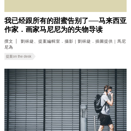
我已经跟所有的甜蜜告别了──马来西亚
作家．画家马尼尼为的失物导读
撰文
劉秝緁、提案編輯室．攝影｜劉秝緁．插圖提供｜馬尼
尼為
提案on the desk