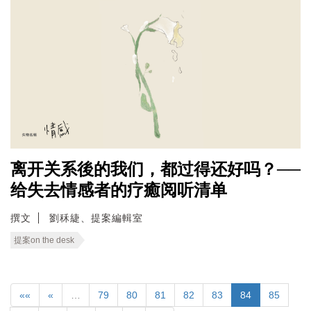
离开关系後的我们，都过得还好吗？──
给失去情感者的疗癒阅听清单
撰文
劉秝緁、提案編輯室
提案on the desk
««
«
…
79
80
81
82
83
84
85