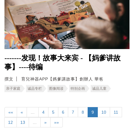
-------发现！故事大来宾 - 【妈爹讲故
事】----待编
撰文
育兒神器APP【媽爹講故事】創辦人 華爸
亲子家庭
诚品专栏
图像阅读
特别企画
诚品儿童
««
«
…
4
5
6
7
8
9
10
11
12
13
…
»
»»