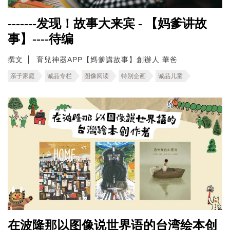
-------发现！故事大来宾 - 【妈爹讲故
事】----待编
撰文
育兒神器APP【媽爹講故事】創辦人 華爸
亲子家庭
诚品专栏
图像阅读
特别企画
诚品儿童
在波隆那以图像说世界语的台湾绘本创