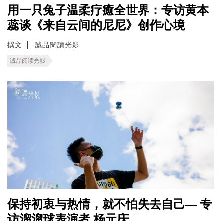
用一只兔子温柔疗癒全世界：专访黄本
蕊谈《来自云间的尼尼》创作心境
撰文
誠品閱讀光影
诚品阅读光影
保持初衷与热情，就不怕失去自己— 专
访溜溜球表演者 杨元庆