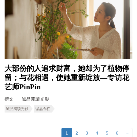
大部份的人追求财富，她却为了植物停
留；与花相遇，使她重新绽放—专访花
艺师PinPin
撰文
誠品閱讀光影
诚品阅读光影
诚品专栏
1
2
3
4
5
6
»