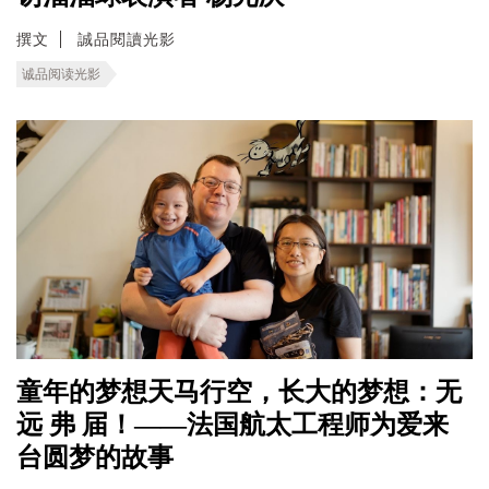
撰文
誠品閱讀光影
诚品阅读光影
童年的梦想天马行空，长大的梦想：无
远 弗 届！——法国航太工程师为爱来
台圆梦的故事