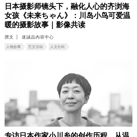
日本摄影师镜头下，融化人心的齐浏海
女孩《未来ちゃん》：川岛小鸟可爱温
暖的摄影故事｜影像共读
撰文
迷誠品內容中心
人物故事
艺文活动
人文社科
专访日本作家小川糸的创作历程，从温