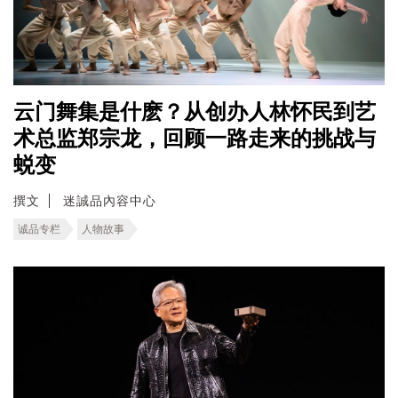
云门舞集是什麽？从创办人林怀民到艺
术总监郑宗龙，回顾一路走来的挑战与
蜕变
撰文
迷誠品內容中心
诚品专栏
人物故事