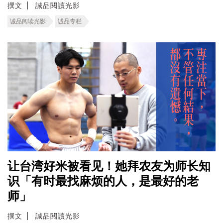
撰文
誠品閱讀光影
诚品阅读光影
诚品专栏
让台湾好米被看见！她拜农友为师长知
识「有时最找麻烦的人，是最好的老
师」
撰文
誠品閱讀光影