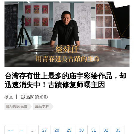
台湾存有世上最多的庙宇彩绘作品，却
迅速消失中！古蹟修复师曝主因
撰文
誠品閱讀光影
诚品阅读光影
诚品专栏
««
«
…
27
28
29
30
31
32
33