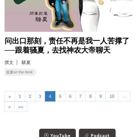
问出口那刻，责任不再是我一人苦撑了
──跟着骚夏，去找神农大帝聊天
撰文
騷夏
提案on the desk
«
1
2
3
4
5
6
7
8
9
10
…
»
»»