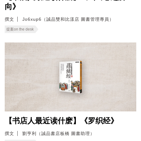
向》
撰文
Jo6xup6（誠品雙和比漾店 圖書管理專員）
提案on the desk
【书店人最近读什麽】《罗织经》
撰文
劉亨利（誠品書店板橋 圖書助理）