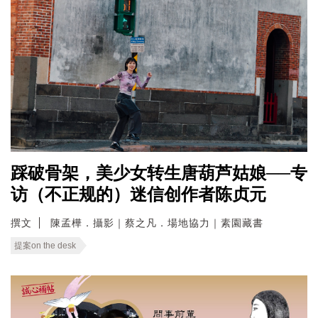
踩破骨架，美少女转生唐葫芦姑娘──专
访（不正规的）迷信创作者陈贞元
撰文
陳孟樺．攝影｜蔡之凡．場地協力｜素園藏書
提案on the desk