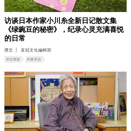
访谈日本作家小川糸全新日记散文集
《绿豌豆的秘密》，纪录心灵充满喜悦
的日常
撰文
皇冠文化編輯部
华文阅读
作家专访