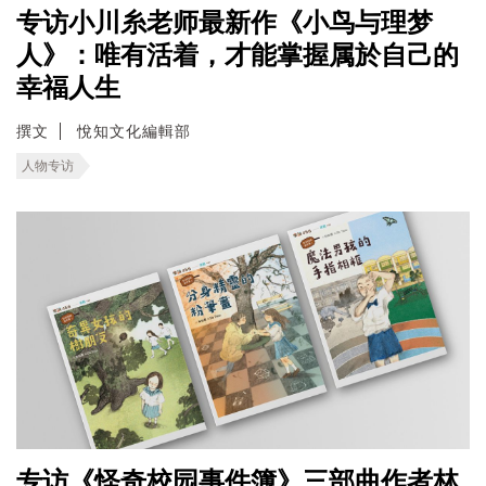
专访小川糸老师最新作《小鸟与理梦
人》：唯有活着，才能掌握属於自己的
幸福人生
撰文
悅知文化編輯部
人物专访
专访《怪奇校园事件簿》三部曲作者林