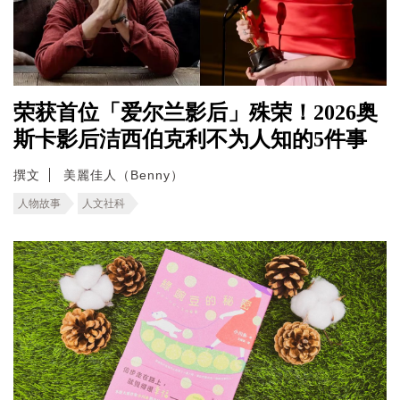
荣获首位「爱尔兰影后」殊荣！2026奥
斯卡影后洁西伯克利不为人知的5件事
撰文
美麗佳人（Benny）
人物故事
人文社科