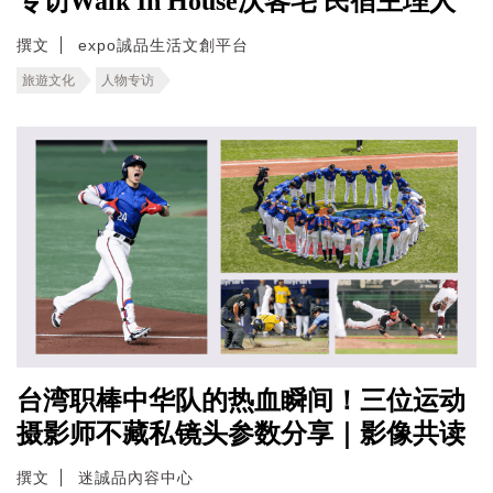
专访Walk In House沃客宅 民宿主理人
撰文
expo誠品生活文創平台
旅遊文化
人物专访
台湾职棒中华队的热血瞬间！三位运动
摄影师不藏私镜头参数分享｜影像共读
撰文
迷誠品內容中心