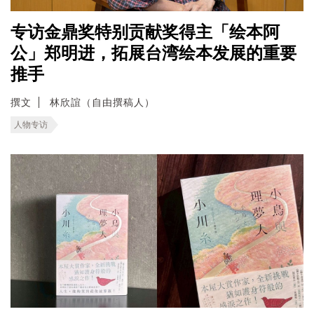
专访金鼎奖特别贡献奖得主「绘本阿
公」郑明进，拓展台湾绘本发展的重要
推手
撰文
林欣誼（自由撰稿人）
人物专访